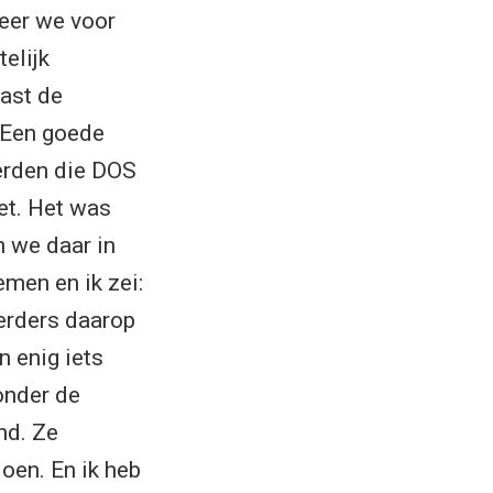
eer we voor
elijk
aast de
. Een goede
erden die DOS
et. Het was
n we daar in
men en ik zei:
erders daarop
 enig iets
onder de
nd. Ze
doen. En ik heb