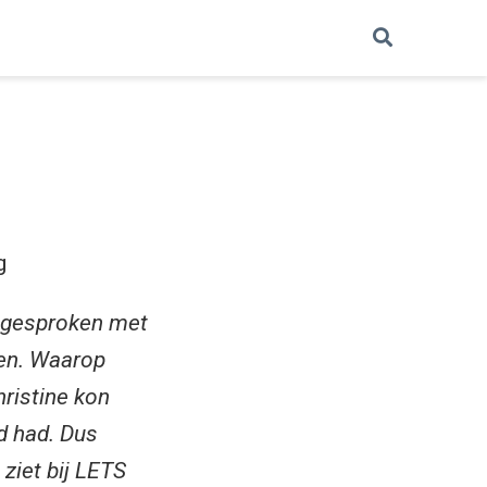
g
d gesproken met
men. Waarop
ristine kon
d had. Dus
 ziet bij LETS