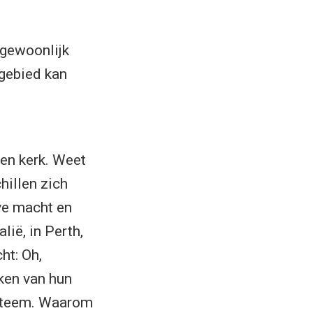
 gewoonlijk
 gebied kan
 een kerk. Weet
hillen zich
eve macht en
lië, in Perth,
ht: Oh,
aken van hun
ysteem. Waarom