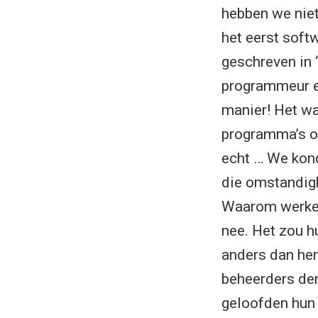
hebben we nie
het eerst soft
geschreven in ‘
programmeur en
manier! Het w
programma’s ov
echt … We kond
die omstandigh
Waarom werken
nee. Het zou h
anders dan hen
beheerders den
geloofden hun e