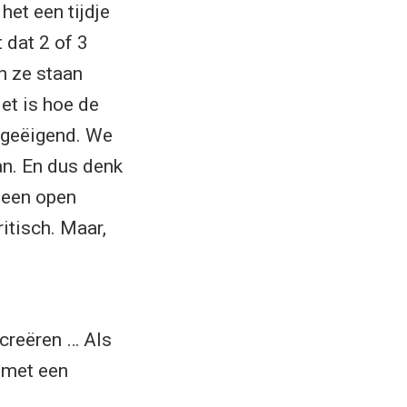
het een tijdje
 dat 2 of 3
n ze staan
Het is hoe de
oegeëigend. We
an. En dus denk
n een open
ritisch. Maar,
creëren … Als
 met een