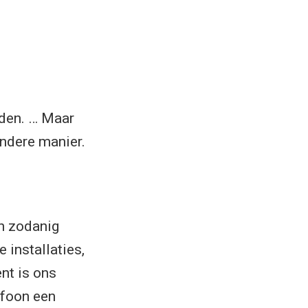
rden. … Maar
ndere manier.
an zodanig
 installaties,
nt is ons
efoon een