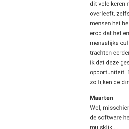
dit vele keren
overleeft, zelf
mensen het beh
erop dat het en
menselijke cul
trachten eerde
ik dat deze ge
opportuniteit. 
zo lijken de din
Maarten
Wel, misschien
de software he
muisklik …