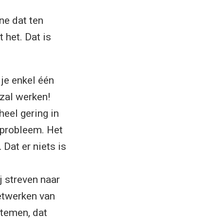
ne dat ten
 het. Dat is
 je enkel één
 zal werken!
eel gering in
e probleem. Het
 Dat er niets is
 streven naar
netwerken van
stemen, dat