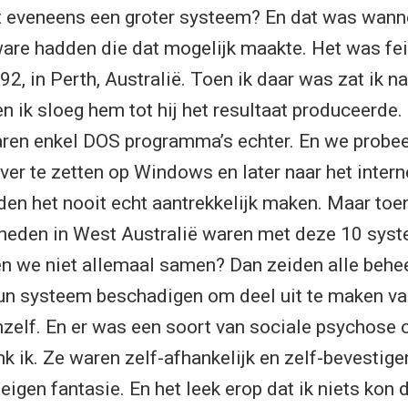
t eveneens een groter systeem? En dat was wann
ware hadden die dat mogelijk maakte. Het was feit
92, in Perth, Australië. Toen ik daar was zat ik n
 ik sloeg hem tot hij het resultaat produceerde
aren enkel DOS programma’s echter. En we probe
er te zetten op Windows en later naar het intern
en het nooit echt aantrekkelijk maken. Maar toe
eden in West Australië waren met deze 10 syste
 we niet allemaal samen? Dan zeiden alle behe
un systeem beschadigen om deel uit te maken van
zelf. En er was een soort van sociale psychose 
k ik. Ze waren zelf-afhankelijk en zelf-bevestige
igen fantasie. En het leek erop dat ik niets kon 