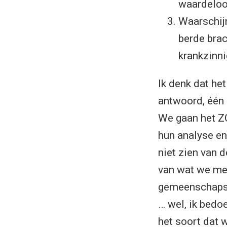
waardeloo
Waarschijn
berde brac
krankzinni
Ik denk dat het
antwoord, één 
We gaan het Z
hun analyse en
niet zien van d
van wat we met
gemeenschapsg
… wel, ik bedo
het soort dat 