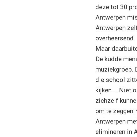
deze tot 30 pr
Antwerpen miss
Antwerpen zelf.
overheersend. D
Maar daarbuiten
De kudde mense
muziekgroep. 
die school zit
kijken … Niet 
zichzelf kunne
om te zeggen: 
Antwerpen met
elimineren in 