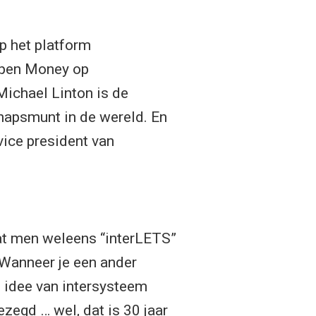
p het platform
 Open Money op
Michael Linton is de
apsmunt in de wereld. En
 vice president van
at men weleens “interLETS”
 Wanneer je een ander
 idee van intersysteem
zegd … wel, dat is 30 jaar