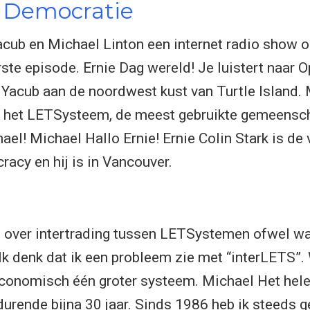
 Democratie
acub en Michael Linton een internet radio show o
rste episode. Ernie Dag wereld! Je luistert naar
 Yacub aan de noordwest kust van Turtle Island. 
n het LETSysteem, de meest gebruikte gemeensch
chael! Michael Hallo Ernie! Ernie Colin Stark is de
acy en hij is in Vancouver.
n over intertrading tussen LETSystemen ofwel w
k denk dat ik een probleem zie met “interLETS”.
economisch één groter systeem. Michael Het hele
urende bijna 30 jaar. Sinds 1986 heb ik steeds ge